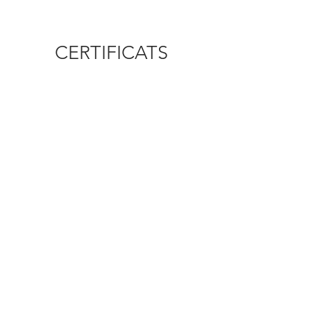
CERTIFICATS
Diplôme
Officiel
Certifiat
© 2021 AnSoHypno
Mediation :
Mediation consommation développement numéro
d'adhérent : CNPM44754
medconsodev.eu​